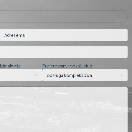
ziałalności
Preferowany rodzaj usług