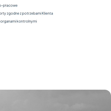
o-płacowe
orty zgodne z potrzebami Klienta
d organami kontrolnymi