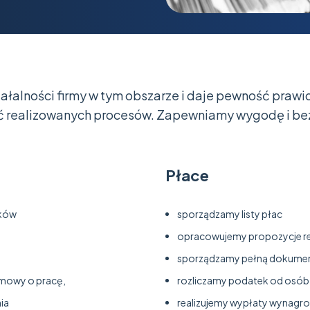
ziałalności firmy w tym obszarze i daje pewność praw
ść realizowanych procesów. Zapewniamy wygodę i be
Płace
ików
sporządzamy listy płac
opracowujemy propozycje r
sporządzamy pełną dokument
mowy o pracę,
rozliczamy podatek od osób 
ia
realizujemy wypłaty wynagr