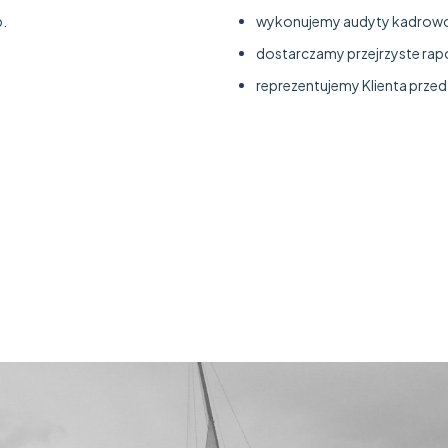
.
wykonujemy audyty kadrow
dostarczamy przejrzyste rap
reprezentujemy Klienta prze