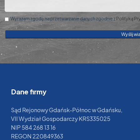
Wyrażam zgodę na przetwarzanie danych zgodnie z
Polityką P
Dane firmy
Sąd Rejonowy Gdańsk-Północ w Gdańsku,
VII Wydział Gospodarczy KRS335025
NIP 584 268 13 16
REGON 220849363