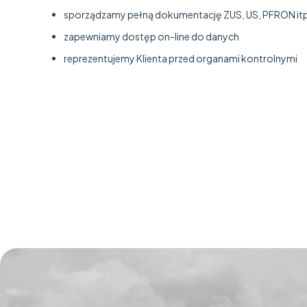
sporządzamy pełną dokumentację ZUS, US, PFRON itp
zapewniamy dostęp on-line do danych
reprezentujemy Klienta przed organami kontrolnymi