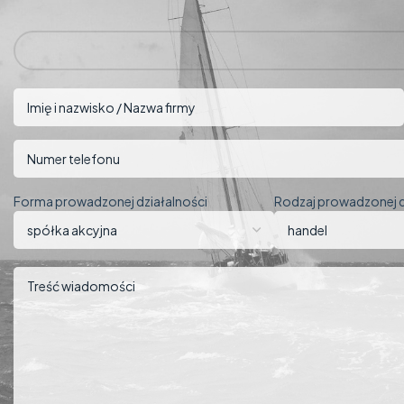
Forma prowadzonej działalności
Rodzaj prowadzonej d