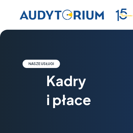
NASZE USŁUGI
Kadry
i płace