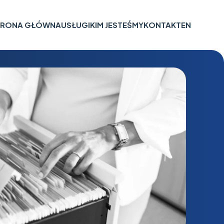
TRONA GŁÓWNA
USŁUGI
KIM JESTEŚMY
KONTAKT
EN