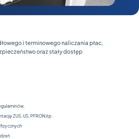
idłowego i terminowego naliczania płac,
zpieczeństwo oraz stały dostęp
egulaminów,
ację ZUS, US, PFRON itp.
fizycznych
odzeń