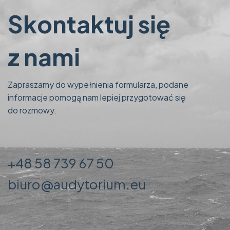
Skontaktuj się
z nami
Zapraszamy do wypełnienia formularza, podane
informacje pomogą nam lepiej przygotować się
do rozmowy.
+48 58 739 67 50
biuro@audytorium.eu